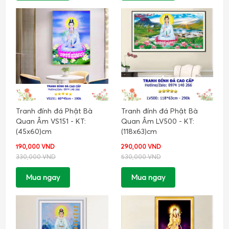
Tranh đính đá Phật Bà
Tranh đính đá Phật Bà
Quan Âm VS151 - KT:
Quan Âm LV500 - KT:
(45x60)cm
(118x63)cm
190,000 VND
290,000 VND
330,000 VND
530,000 VND
Mua ngay
Mua ngay