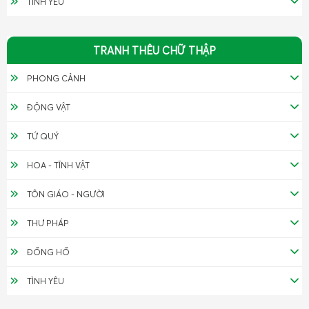
TÌNH YÊU
TRANH THÊU CHỮ THẬP
PHONG CẢNH
ĐỘNG VẬT
TỨ QUÝ
HOA - TĨNH VẬT
TÔN GIÁO - NGƯỜI
THƯ PHÁP
ĐỒNG HỒ
TÌNH YÊU