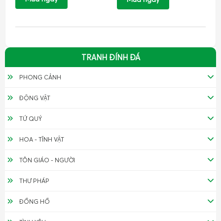
TRANH ĐÍNH ĐÁ
PHONG CẢNH
ĐỘNG VẬT
TỨ QUÝ
HOA - TĨNH VẬT
TÔN GIÁO - NGƯỜI
THƯ PHÁP
ĐỒNG HỒ