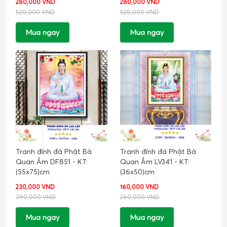
280,000 VND
280,000 VND
520,000 VND
520,000 VND
Mua ngay
Mua ngay
Tranh đính đá Phật Bà
Tranh đính đá Phật Bà
Quan Âm DF851 - KT:
Quan Âm LV341 - KT:
(55x75)cm
(36x50)cm
230,000 VND
160,000 VND
390,000 VND
280,000 VND
Mua ngay
Mua ngay