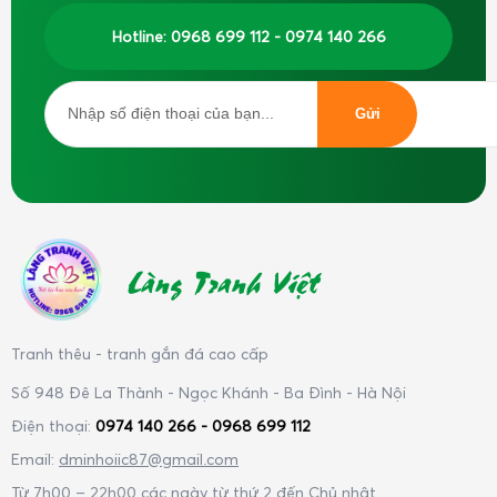
Hotline: 0968 699 112 - 0974 140 266
Làng Tranh Việt
Tranh thêu - tranh gắn đá cao cấp
Số 948 Đê La Thành - Ngọc Khánh - Ba Đình - Hà Nội
Điện thoại:
0974 140 266 - 0968 699 112
Email:
dminhoiic87@gmail.com
Từ 7h00 – 22h00 các ngày từ thứ 2 đến Chủ nhật