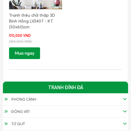
Tranh thêu chữ thập 3D
Bình Hồng LV3407 - KT:
(50x60)cm
170,000 VND
280,000 VND
Mua ngay
TRANH ĐÍNH ĐÁ
PHONG CẢNH
ĐỘNG VẬT
TỨ QUÝ