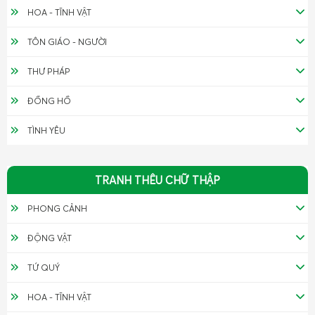
HOA - TĨNH VẬT
TÔN GIÁO - NGƯỜI
THƯ PHÁP
ĐỒNG HỒ
TÌNH YÊU
TRANH THÊU CHỮ THẬP
PHONG CẢNH
ĐỘNG VẬT
TỨ QUÝ
HOA - TĨNH VẬT