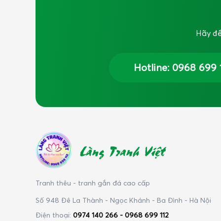
Hãy để
Hotline: 0968 699 
Làng Tranh Việt
Tranh thêu - tranh gắn đá cao cấp
Số 948 Đê La Thành - Ngọc Khánh - Ba Đình - Hà Nội
Điện thoại:
0974 140 266 - 0968 699 112