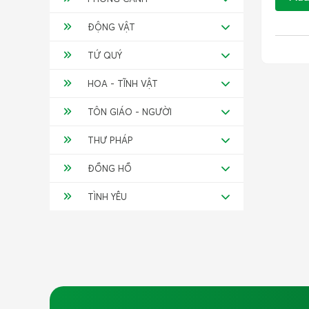
ĐỘNG VẬT
TỨ QUÝ
HOA - TĨNH VẬT
TÔN GIÁO - NGƯỜI
THƯ PHÁP
ĐỒNG HỒ
TÌNH YÊU