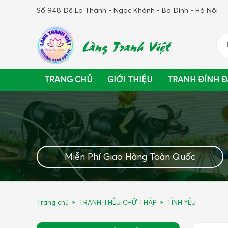
Số 948 Đê La Thành - Ngọc Khánh - Ba Đình - Hà Nội
Làng Tranh Việt
TRANG CHỦ
GIỚI THIỆU
TRANH ĐÍNH Đ
Miễn Phí Giao Hàng Toàn Quốc
Trang chủ
TRANH THÊU CHỮ THẬP
TÌNH YÊU