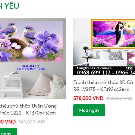
H YÊU
Tranh thêu chữ thập 3D Cô
Rể LV3175 - KT:(92x43)cm
578,000 VND
190,000 VND
 thêu chữ thập Uyên Ương
Mua ngay
húc E222 - KT:(70x45)cm
00 VND
340,000 VND
 ngay