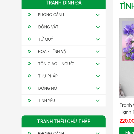
TRANH ĐÍNH ĐÁ
TÌN
PHONG CẢNH
ĐỘNG VẬT
TỨ QUÝ
HOA - TĨNH VẬT
TÔN GIÁO - NGƯỜI
THƯ PHÁP
ĐỒNG HỒ
TÌNH YÊU
Tranh
Hạnh P
220,0
TRANH THÊU CHỮ THẬP
Mua
PHONG CẢNH