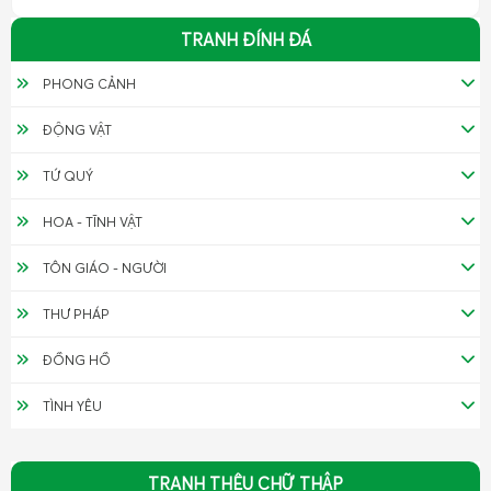
TRANH ĐÍNH ĐÁ
PHONG CẢNH
ĐỘNG VẬT
TỨ QUÝ
HOA - TĨNH VẬT
TÔN GIÁO - NGƯỜI
THƯ PHÁP
ĐỒNG HỒ
TÌNH YÊU
TRANH THÊU CHỮ THẬP