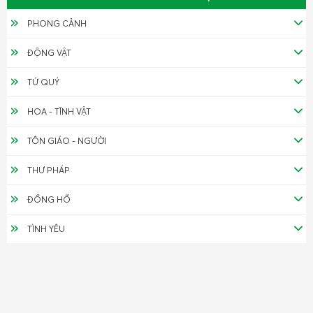
PHONG CẢNH
ĐỘNG VẬT
TỨ QUÝ
HOA - TĨNH VẬT
TÔN GIÁO - NGƯỜI
THƯ PHÁP
ĐỒNG HỒ
TÌNH YÊU