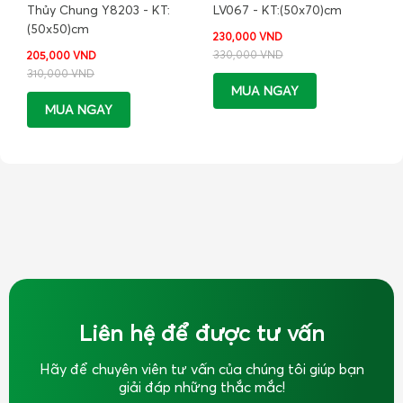
Thủy Chung Y8203 - KT:
LV067 - KT:(50x70)cm
(50x50)cm
230,000 VND
330,000 VND
205,000 VND
310,000 VND
MUA NGAY
MUA NGAY
Liên hệ để được tư vấn
Hãy để chuyên viên tư vấn của chúng tôi giúp bạn
giải đáp những thắc mắc!