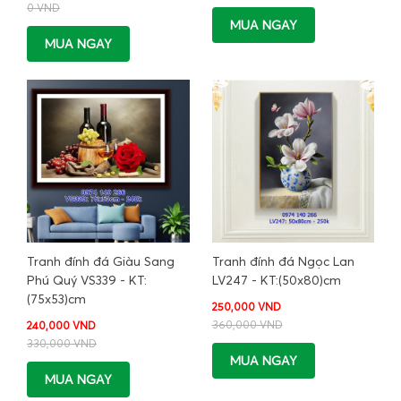
0 VND
MUA NGAY
MUA NGAY
Tranh đính đá Giàu Sang
Tranh đính đá Ngọc Lan
Phú Quý VS339 - KT:
LV247 - KT:(50x80)cm
(75x53)cm
250,000 VND
360,000 VND
240,000 VND
330,000 VND
MUA NGAY
MUA NGAY