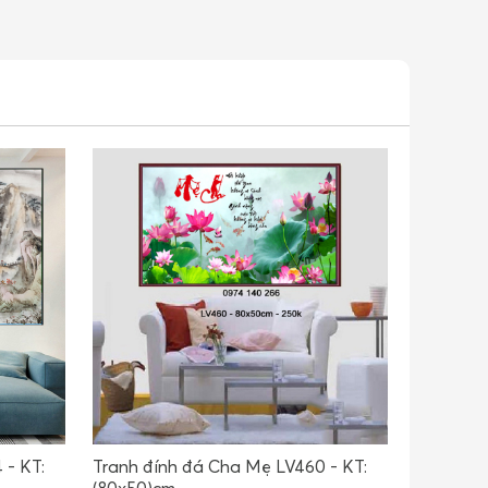
 - KT:
Tranh đính đá Cha Mẹ LV460 - KT:
(80x50)cm