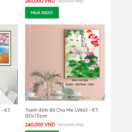
260,000 VND
380,000 VND
MUA NGAY
Tranh đính đá Cha Mẹ LV463 - KT:
- KT:
(50x75)cm
240,000 VND
380,000 VND