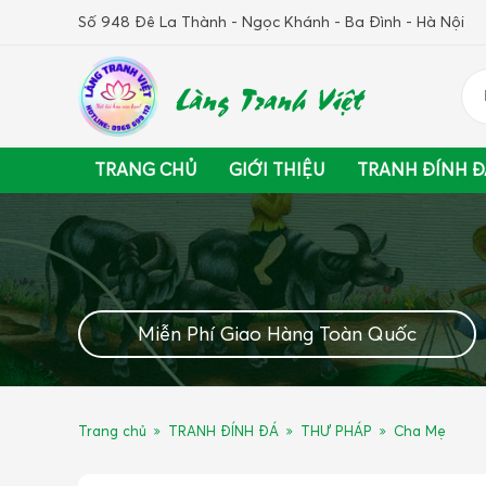
Số 948 Đê La Thành - Ngọc Khánh - Ba Đình - Hà Nội
Làng Tranh Việt
TRANG CHỦ
GIỚI THIỆU
TRANH ĐÍNH Đ
Miễn Phí Giao Hàng Toàn Quốc
Trang chủ
TRANH ĐÍNH ĐÁ
THƯ PHÁP
Cha Mẹ