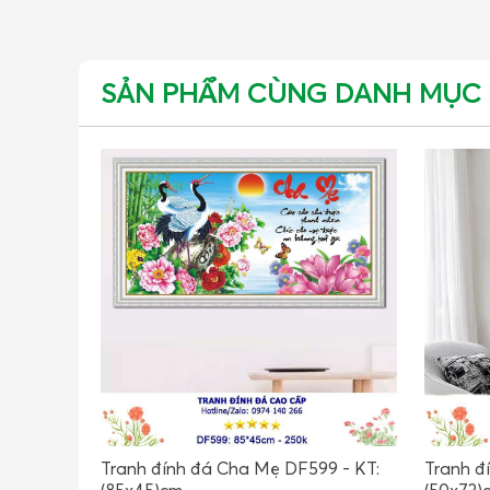
SẢN PHẨM CÙNG DANH MỤC
Tranh đính đá Cha Mẹ DF599 - KT:
Tranh đ
(85x45)cm
(50x73)