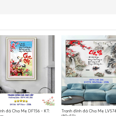
ính đá Cha Mẹ DF156 - KT:
Tranh đính đá Cha Mẹ LV574
cm
(80x50)