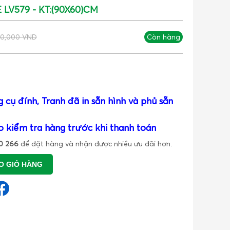
LV579 - KT:(90X60)CM
10,000 VND
Còn hàng
 cụ đính, Tranh đã in sẵn hình và phủ sẵn
o kiểm tra hàng trước khi thanh toán
0 266
để đặt hàng và nhận được nhiều ưu đãi hơn.
O GIỎ HÀNG