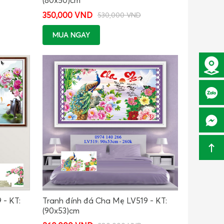
350,000 VND
530,000 VND
MUA NGAY
 - KT:
Tranh đính đá Cha Mẹ LV519 - KT:
(90x53)cm