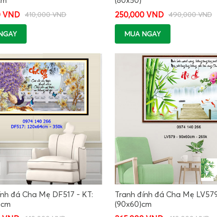
0 VND
250,000 VND
410,000 VND
490,000 VND
NGAY
MUA NGAY
ính đá Cha Mẹ DF517 - KT:
Tranh đính đá Cha Mẹ LV579
)cm
(90x60)cm