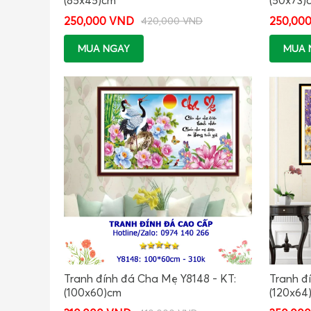
250,000 VND
250,00
420,000 VND
MUA NGAY
MUA 
Tranh đính đá Cha Mẹ Y8148 - KT:
Tranh đ
(100x60)cm
(120x64