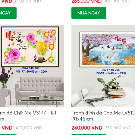
0 VND
265,000 VND
610,000 VND
410,000 VND
NGAY
MUA NGAY
ính đá Chữ Mẹ VS177 - KT:
Tranh đính đá Cha Mẹ LV513 
cm
(91x46)cm
0 VND
240,000 VND
420,000 VND
350,000 VND