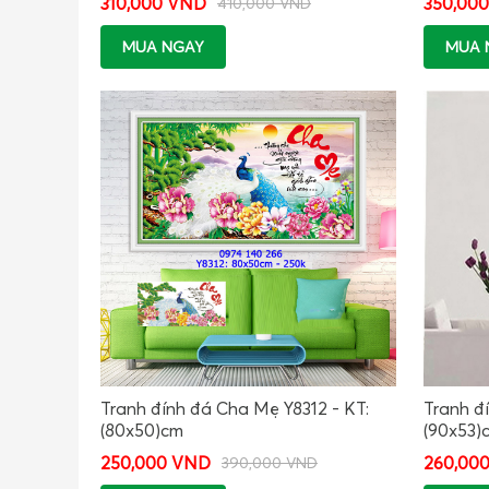
310,000 VND
350,00
410,000 VND
MUA NGAY
MUA 
Tranh đính đá Cha Mẹ Y8312 - KT:
Tranh đ
(80x50)cm
(90x53)
250,000 VND
260,00
390,000 VND