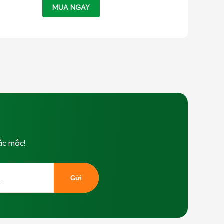
MUA NGAY
ắc mắc!