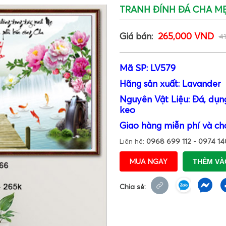
TRANH ĐÍNH ĐÁ CHA MẸ 
Giá bán:
265,000 VND
4
Mã SP: LV579
Hãng sản xuất: Lavander
Nguyên Vật Liệu: Đá, dụng
keo
Giao hàng miễn phí và ch
Liên hệ:
0968 699 112 - 0974 14
MUA NGAY
THÊM VÀ
Chia sẻ: