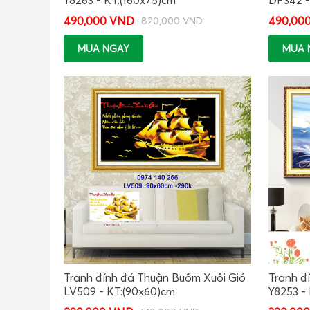
490,000 VND
490,00
820,000 VND
MUA NGAY
MUA 
Tranh đính đá Thuận Buồm Xuôi Gió
Tranh đ
LV509 - KT:(90x60)cm
Y8253 -