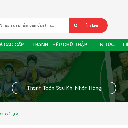
Á CAO CẤP
TRANH THÊU CHỮ THẬP
TIN TỨC
LI
Thanh Toán Sau Khi Nhận Hàng
n xuôi gió