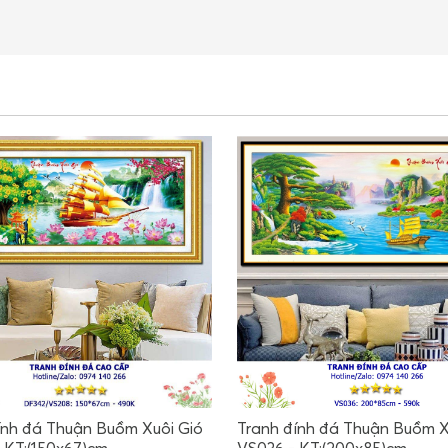
ính đá Thuận Buồm Xuôi Gió
Tranh đính đá Thuận Buồm X
 KT:(150x67)cm
VS036 - KT:(200x85)cm