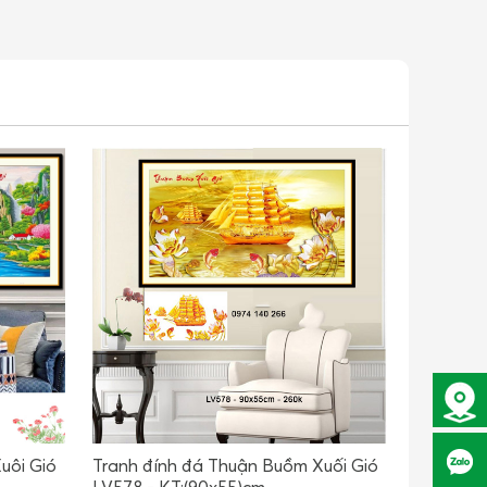
uôi Gió
Tranh đính đá Thuận Buồm Xuối Gió
LV578 - KT:(90x55)cm