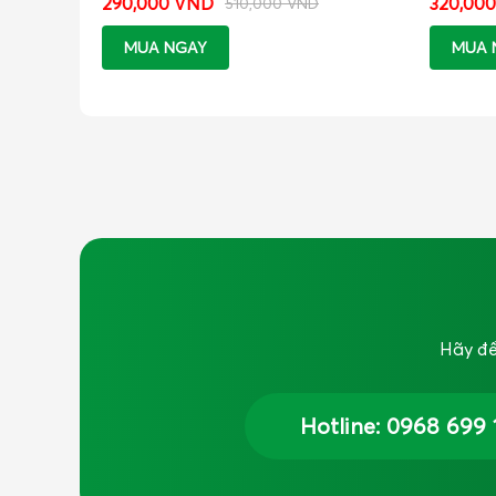
290,000 VND
320,00
510,000 VND
MUA NGAY
MUA 
Hãy để
Hotline: 0968 699 