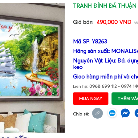
TRANH ĐÍNH ĐÁ THUẬN B
Giá bán:
490,000 VND
8
Mã SP: Y8263
Hãng sản xuất: MONALIS
Nguyên Vật Liệu: Đá, dụng
keo
Giao hàng miễn phí và ch
Liên hệ:
0968 699 112 - 0974 14
MUA NGAY
THÊM VÀ
Chia sẻ: