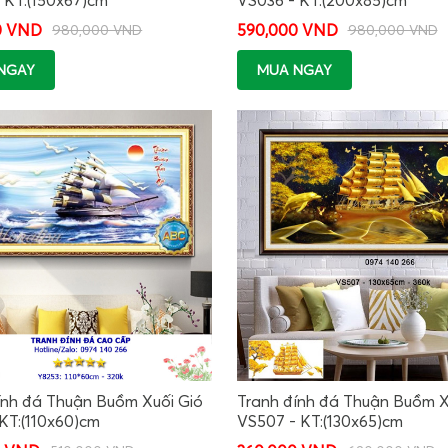
0 VND
590,000 VND
980,000 VND
980,000 VND
NGAY
MUA NGAY
ính đá Thuận Buồm Xuối Gió
Tranh đính đá Thuận Buồm X
 KT:(110x60)cm
VS507 - KT:(130x65)cm