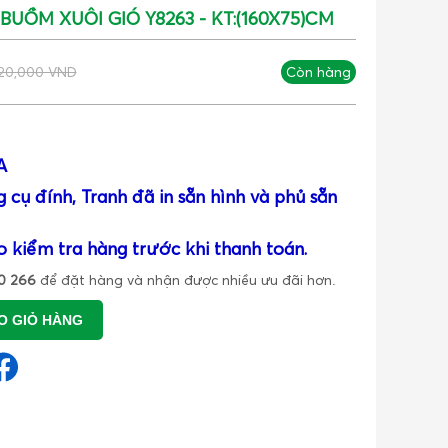
UỒM XUÔI GIÓ Y8263 - KT:(160X75)CM
20,000 VND
Còn hàng
A
 cụ đính, Tranh đã in sẵn hình và phủ sẵn
o kiểm tra hàng trước khi thanh toán.
0 266
để đặt hàng và nhận được nhiều ưu đãi hơn.
O GIỎ HÀNG