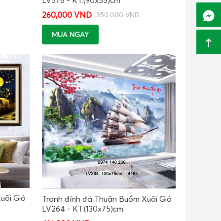
260,000 VND
350,000 VND
MUA NGAY
uối Gió
Tranh đính đá Thuận Buồm Xuôi Gió
LV264 - KT:(130x75)cm