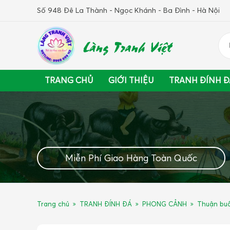
Số 948 Đê La Thành - Ngọc Khánh - Ba Đình - Hà Nội
Làng Tranh Việt
TRANG CHỦ
GIỚI THIỆU
TRANH ĐÍNH Đ
Miễn Phí Giao Hàng Toàn Quốc
Trang chủ
TRANH ĐÍNH ĐÁ
PHONG CẢNH
Thuận buồ