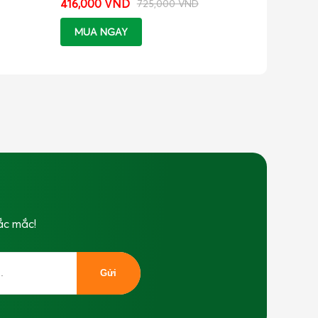
416,000 VND
725,000 VND
MUA NGAY
ắc mắc!