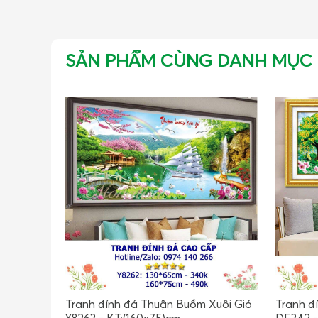
SẢN PHẨM CÙNG DANH MỤC
Tranh đính đá Thuận Buồm Xuôi Gió
Tranh đ
Y8263 - KT:(160x75)cm
DF342 -