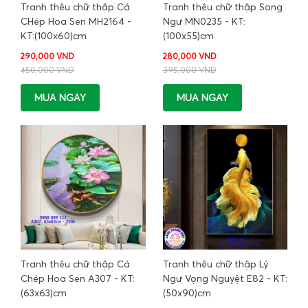
Tranh thêu chữ thập Cá
Tranh thêu chữ thập Song
CHép Hoa Sen MH2164 -
Ngư MN0235 - KT:
KT:(100x60)cm
(100x55)cm
290,000 VND
280,000 VND
450,000 VND
395,000 VND
MUA NGAY
MUA NGAY
Tranh thêu chữ thập Cá
Tranh thêu chữ thập Lý
Chép Hoa Sen A307 - KT:
Ngư Vọng Nguyệt E82 - KT:
(63x63)cm
(50x90)cm