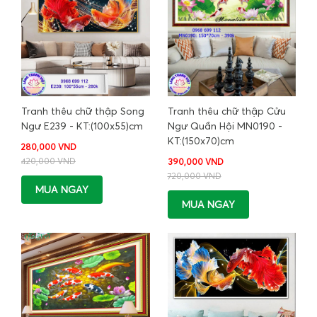
Tranh thêu chữ thập Song
Tranh thêu chữ thập Cửu
Ngư E239 - KT:(100x55)cm
Ngư Quần Hội MN0190 -
KT:(150x70)cm
280,000 VND
420,000 VND
390,000 VND
720,000 VND
MUA NGAY
MUA NGAY