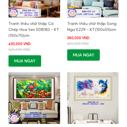
Tranh thêu chữ thập Cá
Tranh thêu chữ thập Song
Chép Hoa Sen EDB183 - KT:
Ngư E229 - KT:(100x55)cm
(150x70)cm
280,000 VND
420,000 VND
430,000 VND
520,000 VND
MUA NGAY
MUA NGAY