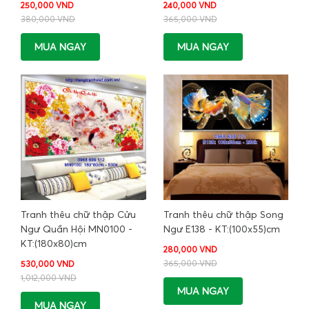
250,000 VND
240,000 VND
380,000 VND
365,000 VND
MUA NGAY
MUA NGAY
Tranh thêu chữ thập Cửu
Tranh thêu chữ thập Song
Ngư Quần Hội MN0100 -
Ngư E138 - KT:(100x55)cm
KT:(180x80)cm
280,000 VND
365,000 VND
530,000 VND
1,012,000 VND
MUA NGAY
MUA NGAY