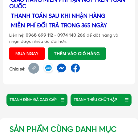
QUỐC
THANH TOÁN SAU KHI NHẬN HÀNG
MIỄN PHÍ ĐỔI TRẢ TRONG 365 NGÀY
Liên hệ:
0968 699 112 - 0974 140 266
để đặt hàng và
nhận được nhiều ưu đãi hơn.
MUA NGAY
THÊM VÀO GIỎ HÀNG
Chia sẻ:
TRANH ĐÍNH ĐÁ CAO CẤP
TRANH THÊU CHỮ THẬP
SẢN PHẨM CÙNG DANH MỤC