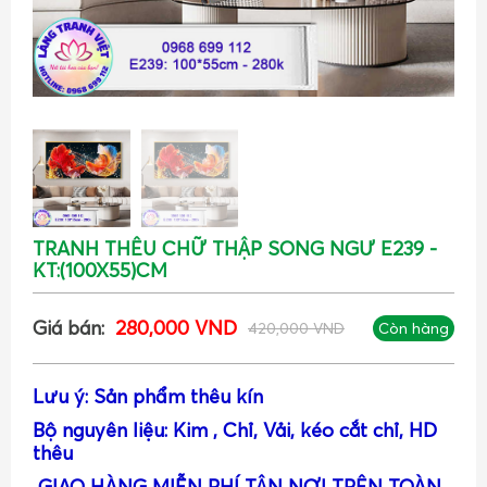
TRANH THÊU CHỮ THẬP SONG NGƯ E239 -
KT:(100X55)CM
Giá bán:
280,000 VND
420,000 VND
Còn hàng
Lưu ý: Sản phẩm thêu kín
Bộ nguyên liệu: Kim , Chỉ, Vải, kéo cắt chỉ, HD
thêu
GIAO HÀNG MIỄN PHÍ TẬN NƠI TRÊN TOÀN